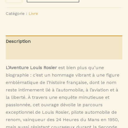
de
L'aventure
Catégorie :
Livre
Louis
Rosier
Description
Avis (0)
L’Aventure Louis Rosier
est bien plus qu’une
biographie : c’est un hommage vibrant à une figure
emblématique de l’histoire française, dont le nom
reste intimement lié à l’automobile, à l’aviation et à
la liberté. À travers une enquête minutieuse et
passionnée, cet ouvrage dévoile le parcours
exceptionnel de Louis Rosier, pilote automobile de
renom, vainqueur des 24 Heures du Mans en 1950,
mais aussi résistant courageux durant la Seconde